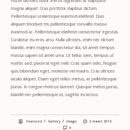
Fusce ultricies dolor a eros dignissim at vulputate
magna aliquet. Cras porttitor dapibus dictum.
Pellentesque scelerisque euismod eleifend. Duis
aliquam tincidunt mi, pellentesque convallis massa
euismod ac. Pellentesque eleifend consectetur egestas.
Curabitur eu eros arcu. Nulla ultricies, enim nec dictum
blandit, enim magna consectetur dui, sit amet tempus
massa sapien sit amet urna. Ut tellus sem, tempus ut
mattis sed, placerat eget velit. Cras quam odio, feugiat
quis bibendum eget, molestie vel mauris. Cras ultrices
iaculis aliquet. Etiam eget tellus metus, ac pellentesque
purus. In congue rhoncus laoreet. Quisque metus purus,
blandit nec pellentesque ut, sagittis eu lectus.
/
/
Featured
Gallery
Image
2 maart 2015
0